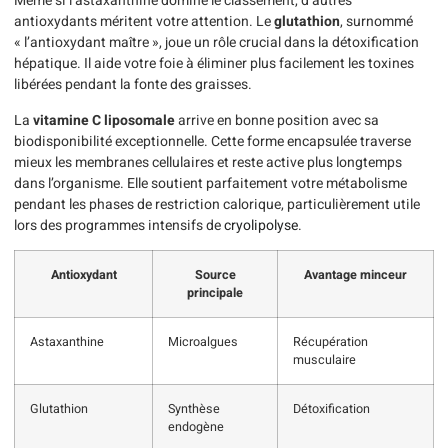
Même si l’astaxanthine domine le classement, d’autres
antioxydants méritent votre attention. Le
glutathion
, surnommé
« l’antioxydant maître », joue un rôle crucial dans la détoxification
hépatique. Il aide votre foie à éliminer plus facilement les toxines
libérées pendant la fonte des graisses.
La
vitamine C liposomale
arrive en bonne position avec sa
biodisponibilité exceptionnelle. Cette forme encapsulée traverse
mieux les membranes cellulaires et reste active plus longtemps
dans l’organisme. Elle soutient parfaitement votre métabolisme
pendant les phases de restriction calorique, particulièrement utile
lors des programmes intensifs de
cryolipolyse
.
Antioxydant
Source
Avantage minceur
principale
Astaxanthine
Microalgues
Récupération
musculaire
Glutathion
Synthèse
Détoxification
endogène