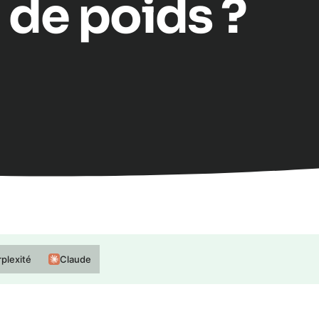
 de poids ?
plexité
Claude