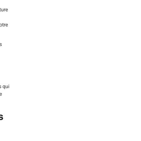
ture
otre
s
s qui
e
s