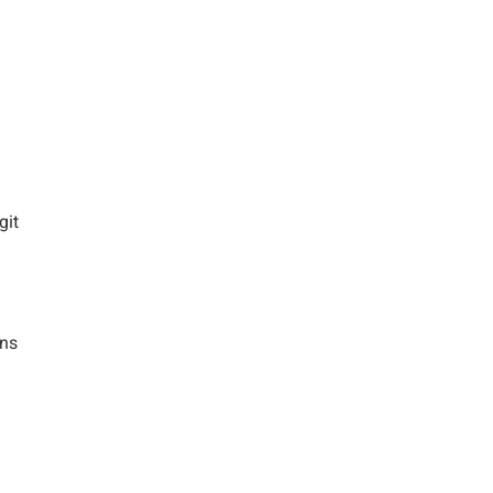
git
ans