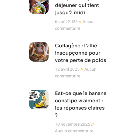
déjeuner qui tient
jusqu’à midi
6 août 2026
Aucun
commentaire
Collagène : l’allié
insoupçonné pour
votre perte de poids
12 avril 2025
Aucun
commentaire
Est-ce que la banane
constipe vraiment :
les réponses claires
?
10 novembre 2025
Aucun commentaire