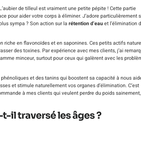
’aubier de tilleul est vraiment une petite pépite ! Cette partie
icace pour aider votre corps à éliminer. J’adore particulièrement 
e plus sympa ? Son action sur la
rétention d’eau
et l’élimination 
ion riche en flavonoïdes et en saponines. Ces petits actifs nature
asser des toxines. Par expérience avec mes clients, j’ai remar
ogramme minceur, surtout pour ceux qui galèrent avec les probl
es phénoliques et des tanins qui boostent sa capacité à nous aid
aisses et stimule naturellement vos organes d’élimination. C’est
ommande à mes clients qui veulent perdre du poids sainement,
t-il traversé les âges ?