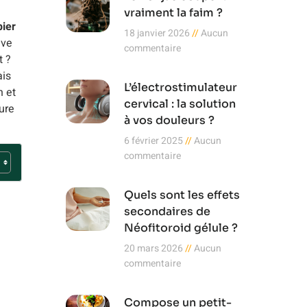
vraiment la faim ?
ier
18 janvier 2026
Aucun
ive
commentaire
t ?
ais
L’électrostimulateur
n et
cervical : la solution
ure
à vos douleurs ?
6 février 2025
Aucun
commentaire
Quels sont les effets
secondaires de
Néofitoroid gélule ?
20 mars 2026
Aucun
commentaire
Compose un petit-