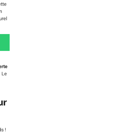
ette
on
urel
erte
. Le
ur
s !