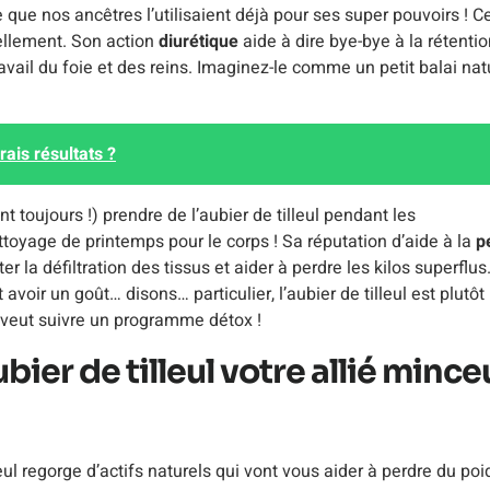
rce que nos ancêtres l’utilisaient déjà pour ses super pouvoirs ! C
rellement. Son action
diurétique
aide à dire bye-bye à la rétenti
avail du foie et des reins. Imaginez-le comme un petit balai nat
ais résultats ?
toujours !) prendre de l’aubier de tilleul pendant les
yage de printemps pour le corps ! Sa réputation d’aide à la
p
iter la défiltration des tissus et aider à perdre les kilos superflus
oir un goût… disons… particulier, l’aubier de tilleul est plutôt
n veut suivre un programme détox !
bier de tilleul votre allié mince
eul regorge d’actifs naturels qui vont vous aider à perdre du poid