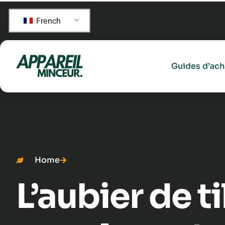
French
Guides d’ach
Home
Perte de poids
L’aubier de ti