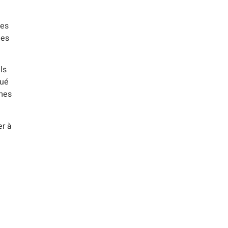
ses
des
ls
qué
èmes
er à