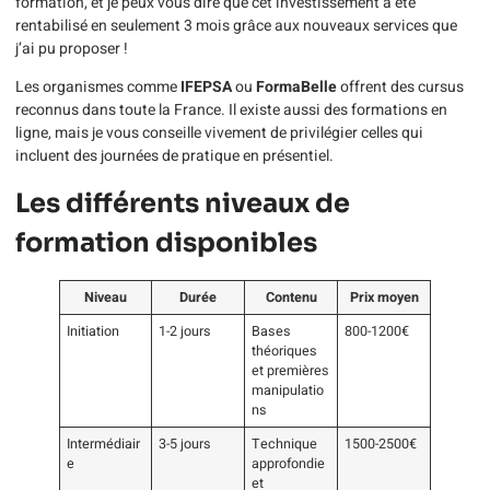
formation, et je peux vous dire que cet investissement a été
rentabilisé en seulement 3 mois grâce aux nouveaux services que
j’ai pu proposer !
Les organismes comme
IFEPSA
ou
FormaBelle
offrent des cursus
reconnus dans toute la France. Il existe aussi des formations en
ligne, mais je vous conseille vivement de privilégier celles qui
incluent des journées de pratique en présentiel.
Les différents niveaux de
formation disponibles
Niveau
Durée
Contenu
Prix moyen
Initiation
1-2 jours
Bases
800-1200€
théoriques
et premières
manipulatio
ns
Intermédiair
3-5 jours
Technique
1500-2500€
e
approfondie
et